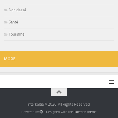
Non classé
Santé
Tourisme
MORE
interkeltia © 2026. All Rights Reserved.
Powered by
- Designed with the
Hueman theme