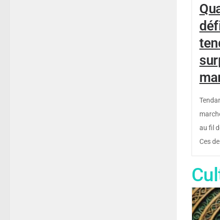
Qua
déf
ten
sur
ma
Tendan
marché
au fil 
Ces de
Cul