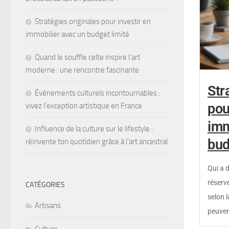
Stratégies originales pour investir en
immobilier avec un budget limité
Quand le souffle celte inspire l’art
moderne : une rencontre fascinante
Str
Événements culturels incontournables :
pou
vivez l’exception artistique en France
imm
Influence de la culture sur le lifestyle :
bud
réinvente ton quotidien grâce à l’art ancestral
Qui a d
réservé
CATÉGORIES
selon l
Artisans
peuven