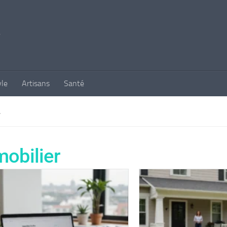
yle
Artisans
Santé
L
obilier