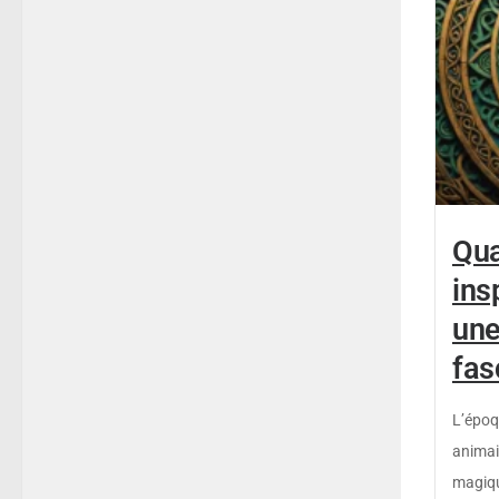
Qua
ins
une
fas
L’époq
animai
magiqu