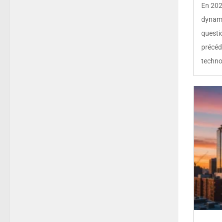
En 202
dynami
questi
précéd
technol