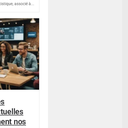
istique, associé à...
es
ctuelles
ment nos