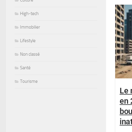
Culture
High-tech
Immobilier
Lifestyle
Non classé
Santé
Tourisme
Le 
en 
bou
ina