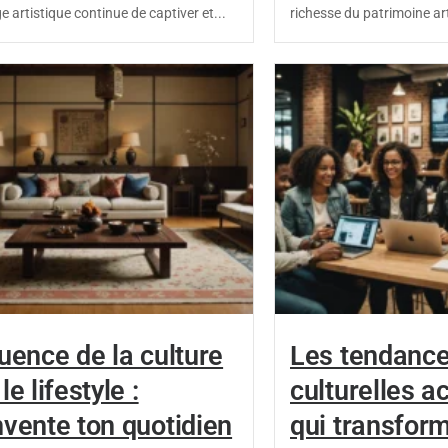
e artistique continue de captiver et...
richesse du patrimoine art
luence de la culture
Les tendanc
le lifestyle :
culturelles a
nvente ton quotidien
qui transfor