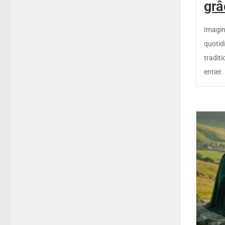
grâ
Imagin
quotid
tradit
entier.