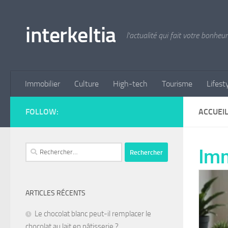
Skip to content
interkeltia
l'actualité qui fait votre bonheur
Immobilier
Culture
High-tech
Tourisme
Lifest
FOLLOW:
ACCUEI
Imm
ARTICLES RÉCENTS
Le chocolat blanc peut-il remplacer le
chocolat au lait en pâtisserie ?