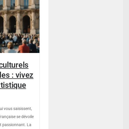
ulturels
es : vivez
rtistique
ui vous saisissent,
française se dévoile
et passionnant. La