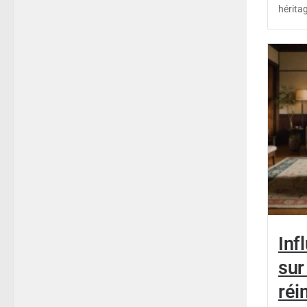
héritag
Inf
sur 
réi