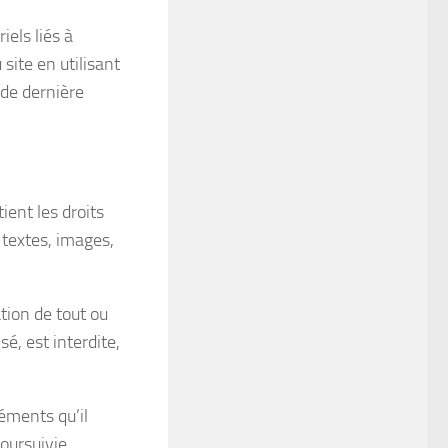
els liés à
 site en utilisant
 de dernière
tient les droits
 textes, images,
tion de tout ou
sé, est interdite,
éments qu’il
oursuivie