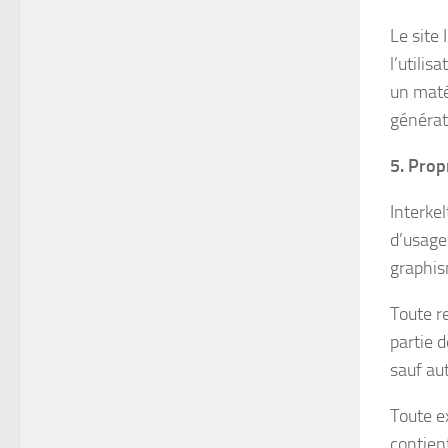
Le site
l’utilis
un maté
générat
5. Prop
Interkel
d’usage
graphism
Toute r
partie d
sauf au
Toute e
contien