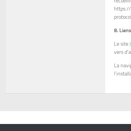
recueill
https://
protocol
8. Lien
Le site
vers d’a
La navig
l’instal