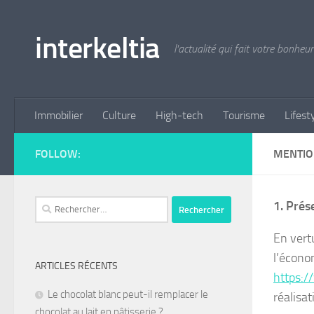
Skip to content
interkeltia
l'actualité qui fait votre bonheur
Immobilier
Culture
High-tech
Tourisme
Lifest
FOLLOW:
MENTIO
1. Prés
En vert
l’économ
ARTICLES RÉCENTS
https:/
Le chocolat blanc peut-il remplacer le
réalisat
chocolat au lait en pâtisserie ?