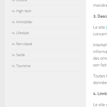
Culture
manière
High-tech
3. Desc
Immobilier
Le site
Lifestyle
concern
Non classé
Interkel
informa
Santé
des omi
son fait
Tourisme
Toutes 
données 
4. Limi
Le site 