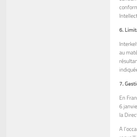
conform
Intellec
6. Limi
Interke
au matér
résultan
indiquée
7. Gest
En Fran
6 janvi
la Dire
A l’occa