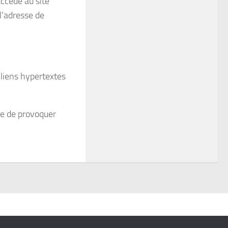
 accédé au site
 l’adresse de
liens hypertextes
le de provoquer