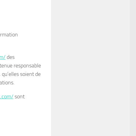
ormation
om/
des
e tenue responsable
 qu’elles soient de
ations.
a.com/
sont