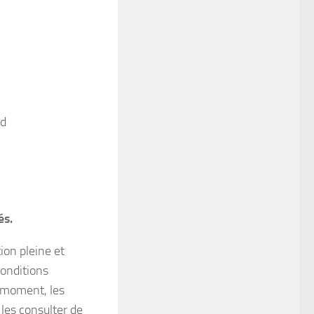
nd
és.
ion pleine et
conditions
t moment, les
 les consulter de