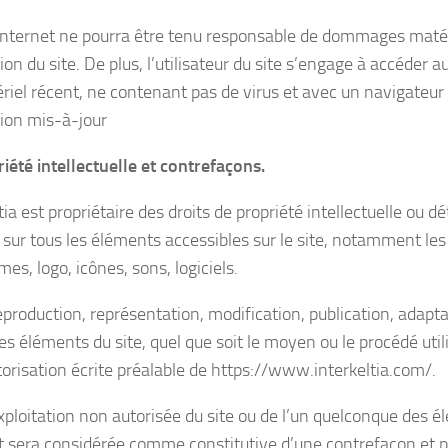
 Internet ne pourra être tenu responsable de dommages matéri
ation du site. De plus, l’utilisateur du site s’engage à accéder au
riel récent, ne contenant pas de virus et avec un navigateur
ion mis-à-jour
riété intellectuelle et contrefaçons.
tia est propriétaire des droits de propriété intellectuelle ou dé
 sur tous les éléments accessibles sur le site, notamment les
es, logo, icônes, sons, logiciels.
eproduction, représentation, modification, publication, adapta
es éléments du site, quel que soit le moyen ou le procédé utili
torisation écrite préalable de https://www.interkeltia.com/.
xploitation non autorisée du site ou de l’un quelconque des él
t sera considérée comme constitutive d’une contrefaçon et p