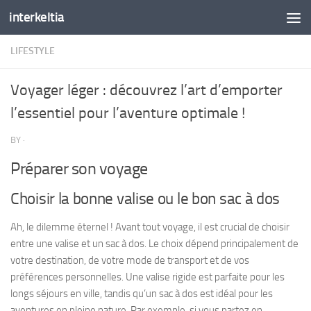
interkeltia
Skip to content
LIFESTYLE
Voyager léger : découvrez l’art d’emporter
l’essentiel pour l’aventure optimale !
BY
·
Préparer son voyage
Choisir la bonne valise ou le bon sac à dos
Ah, le dilemme éternel ! Avant tout voyage, il est crucial de choisir
entre une valise et un sac à dos. Le choix dépend principalement de
votre destination, de votre mode de transport et de vos
préférences personnelles. Une valise rigide est parfaite pour les
longs séjours en ville, tandis qu’un sac à dos est idéal pour les
aventures en pleine nature. Par exemple, si vous partez en