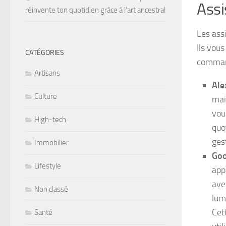
Assi
réinvente ton quotidien grâce à l’art ancestral
Les ass
Ils vou
CATÉGORIES
command
Artisans
Ale
Culture
mai
vou
High-tech
quot
ges
Immobilier
Go
Lifestyle
app
ave
Non classé
lum
Cet
Santé