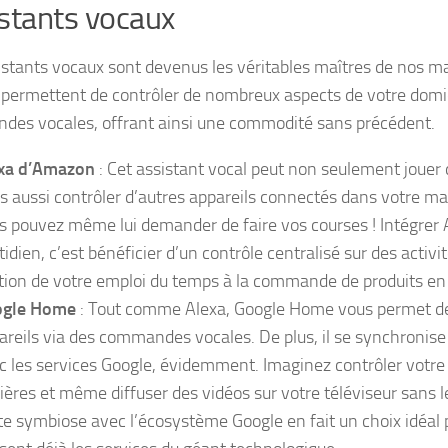
stants vocaux
istants vocaux sont devenus les véritables maîtres de nos m
s permettent de contrôler de nombreux aspects de votre domic
es vocales, offrant ainsi une commodité sans précédent.
xa d’Amazon
: Cet assistant vocal peut non seulement jouer 
s aussi contrôler d’autres appareils connectés dans votre ma
s pouvez même lui demander de faire vos courses ! Intégrer 
idien, c’est bénéficier d’un contrôle centralisé sur des activit
tion de votre emploi du temps à la commande de produits en 
ogle Home
: Tout comme Alexa, Google Home vous permet de 
areils via des commandes vocales. De plus, il se synchronis
c les services Google, évidemment. Imaginez contrôler votre
ières et même diffuser des vidéos sur votre téléviseur sans lev
te symbiose avec l’écosystème Google en fait un choix idéal 