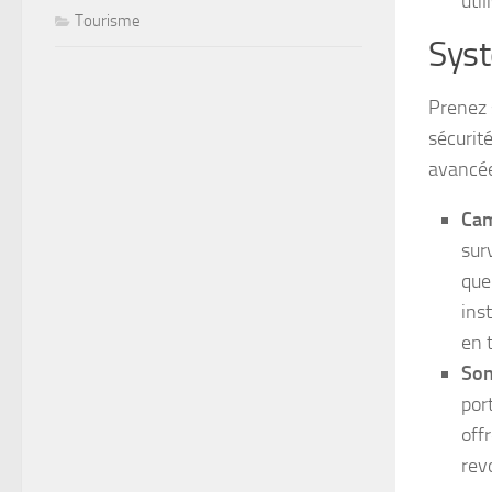
uti
Tourisme
Syst
Prenez 
sécurit
avancée
Cam
sur
que
ins
en 
Son
por
off
rev