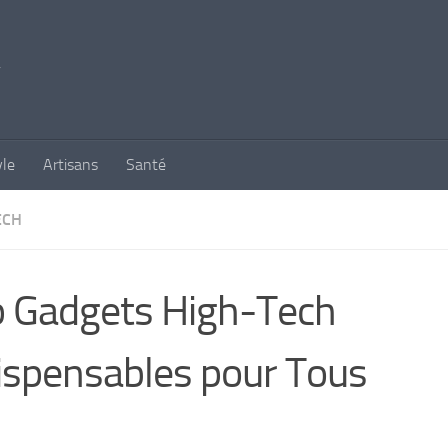
yle
Artisans
Santé
ECH
 Gadgets High-Tech
ispensables pour Tous