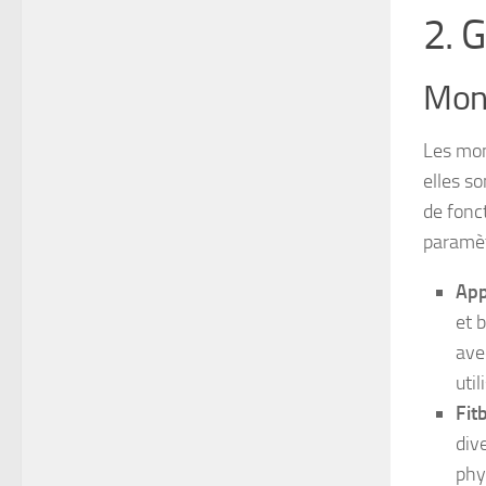
2. 
Mon
Les mon
elles so
de fonct
paramèt
App
et 
ave
uti
Fitb
div
phy