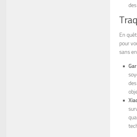
des
Traq
En quêt
pour vo
sans en
Gar
soy
des
obje
Xia
sur
qua
tec