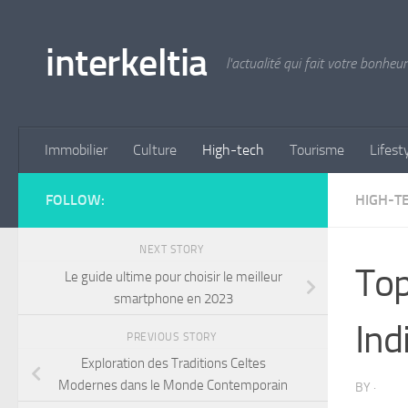
Skip to content
interkeltia
l'actualité qui fait votre bonheur
Immobilier
Culture
High-tech
Tourisme
Lifest
FOLLOW:
HIGH-T
NEXT STORY
Top
Le guide ultime pour choisir le meilleur
smartphone en 2023
Ind
PREVIOUS STORY
Exploration des Traditions Celtes
Modernes dans le Monde Contemporain
BY
·