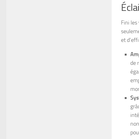
Écla
Fini les
seuleme
et d’ef
Amp
de 
éga
emp
mom
Sys
grâ
int
non
pou