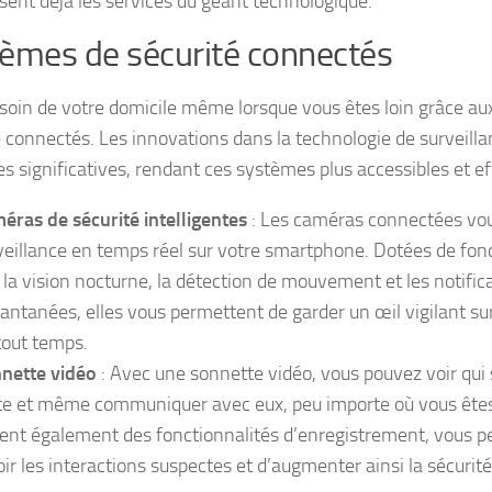
lisent déjà les services du géant technologique.
èmes de sécurité connectés
soin de votre domicile même lorsque vous êtes loin grâce a
é connectés. Les innovations dans la technologie de surveilla
s significatives, rendant ces systèmes plus accessibles et ef
éras de sécurité intelligentes
: Les caméras connectées vou
veillance en temps réel sur votre smartphone. Dotées de fonc
 la vision nocturne, la détection de mouvement et les notific
tantanées, elles vous permettent de garder un œil vigilant sur
tout temps.
nette vidéo
: Avec une sonnette vidéo, vous pouvez voir qui
te et même communiquer avec eux, peu importe où vous êtes.
rent également des fonctionnalités d’enregistrement, vous 
oir les interactions suspectes et d’augmenter ainsi la sécurité