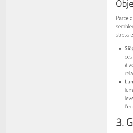
Obje
Parce q
sembler
stress e
Siè
ces
à v
rel
Lum
lum
lev
l’e
3. 