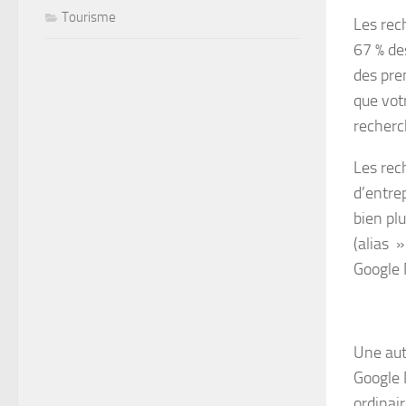
Tourisme
Les rec
67 % de
des prem
que vot
recherc
Les rec
d’entre
bien pl
(alias »
Google 
Une aut
Google 
ordinai