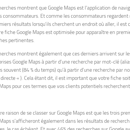
herches montrent que Google Maps est l’application de navig
s consommateurs. Et comme les consommateurs regardent 
iers résultats lorsqu’ils cherchent un endroit où aller, il est 
re fiche Google Maps est optimisée pour apparaître en premie
hes pertinentes.
herches montrent également que ces derniers arrivent sur le
prises Google Maps à partir d’une recherche par mot-clé (alia
us souvent (84 % du temps) qu’à partir d’une recherche par n
 directe « ). Cela étant dit, il est important que votre fiche soi
Maps pour ces termes que vos clients potentiels recherchent
re raison de se classer sur Google Maps est que les trois pre
Maps s’afficheront également dans les résultats de recherc
res, le cas échéant. Et avec 46% des recherches sur Google a