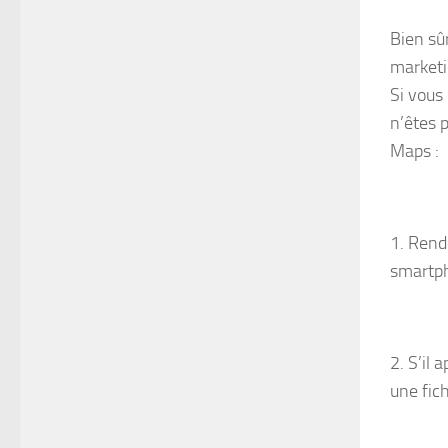
Bien sû
marketi
Si vous
n’êtes 
Maps :
1. Rend
smartph
2. S’il
une fich