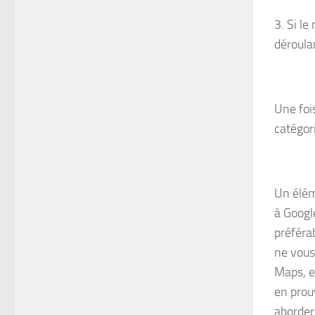
3. Si l
déroula
Une foi
catégor
Un élém
à Googl
préférab
ne vous 
Maps, el
en prouv
aborder