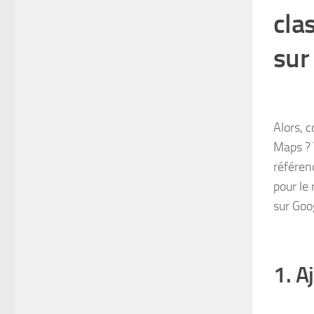
cla
sur
Alors, 
Maps ? 
référenc
pour le
sur Goo
1. A