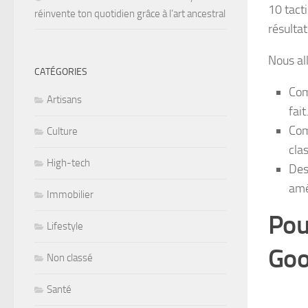
10 tact
réinvente ton quotidien grâce à l’art ancestral
résultat
Nous all
CATÉGORIES
Com
Artisans
fait
Com
Culture
cla
High-tech
Des
amé
Immobilier
Pou
Lifestyle
Goo
Non classé
Santé