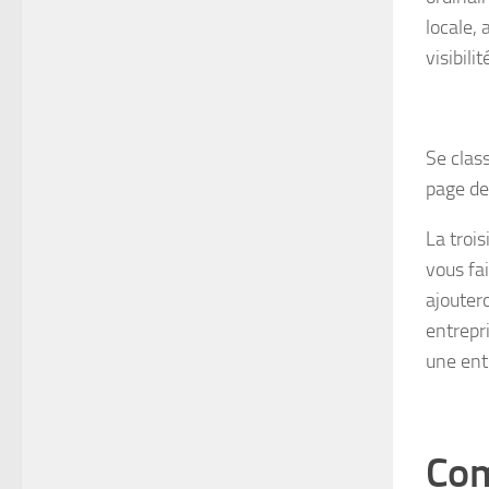
locale,
visibili
Se clas
page de
La troi
vous fai
ajouter
entrepr
une ent
Com