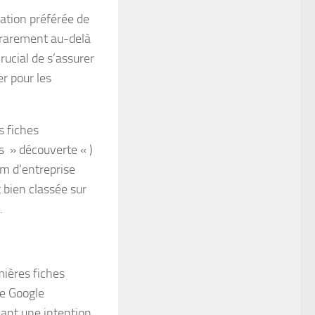
ation préférée de
rarement au-delà
crucial de s’assurer
r pour les
s fiches
s » découverte « )
om d’entreprise
t bien classée sur
.
mières fiches
he Google
yant une intention