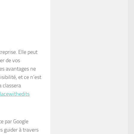
reprise. Elle peut
er de vos
 ces avantages ne
ibilité, et ce n’est
la
classera
lacewithedits
te par Google
s guider à travers