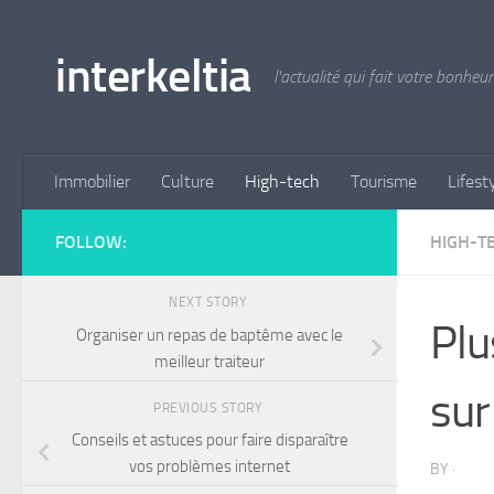
Skip to content
interkeltia
l'actualité qui fait votre bonheur
Immobilier
Culture
High-tech
Tourisme
Lifest
FOLLOW:
HIGH-T
NEXT STORY
Plu
Organiser un repas de baptême avec le
meilleur traiteur
sur
PREVIOUS STORY
Conseils et astuces pour faire disparaître
vos problèmes internet
BY
·