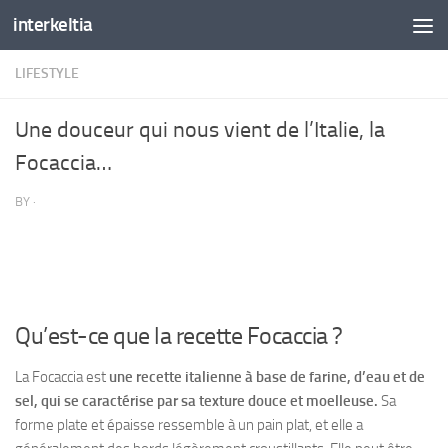
interkeltia
Skip to content
LIFESTYLE
Une douceur qui nous vient de l’Italie, la
Focaccia…
BY
·
Qu’est-ce que la recette Focaccia ?
La Focaccia est
une recette italienne à base de farine, d’eau et de
sel, qui se caractérise par sa texture douce et moelleuse.
Sa
forme plate et épaisse ressemble à un pain plat, et elle a