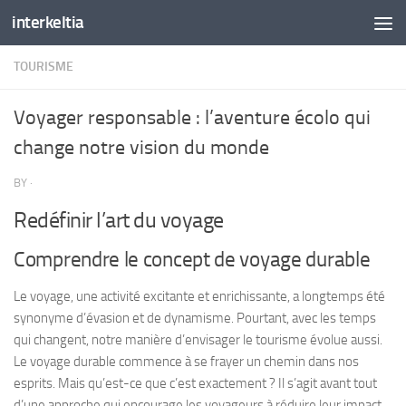
interkeltia
Skip to content
TOURISME
Voyager responsable : l’aventure écolo qui
change notre vision du monde
BY
·
Redéfinir l’art du voyage
Comprendre le concept de voyage durable
Le voyage, une activité excitante et enrichissante, a longtemps été
synonyme d’évasion et de dynamisme. Pourtant, avec les temps
qui changent, notre manière d’envisager le tourisme évolue aussi.
Le voyage durable commence à se frayer un chemin dans nos
esprits.
Mais qu’est-ce que c’est exactement
? Il s’agit avant tout
d’une approche qui encourage les voyageurs à réduire leur impact