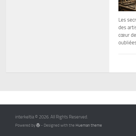
Les sec
des arti
cœur de
oubliée
interkeltia © 2026. All Rights Reserved.
Powered by
- Designed with the
Hueman theme