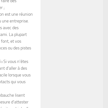
 faire des
r ;
on est une réunion
u une entreprise.
ns avec des
ami. La plupart
 font, et vos
ces ou des pistes
 :
Si vous n’êtes
ant d’aller à des
cile lorsque vous
tacts qui vous
mbauche lisent
esure d’attester