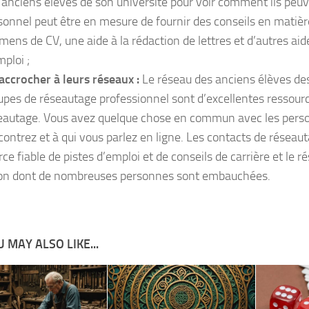
 anciens élèves de son université pour voir comment ils peuve
sonnel peut être en mesure de fournir des conseils en matière
mens de CV, une aide à la rédaction de lettres et d’autres aid
mploi ;
 accrocher à leurs réseaux :
Le réseau des anciens élèves des
upes de réseautage professionnel sont d’excellentes ressourc
eautage. Vous avez quelque chose en commun avec les pers
contrez et à qui vous parlez en ligne. Les contacts de réseau
rce fiable de pistes d’emploi et de conseils de carrière et le r
on dont de nombreuses personnes sont embauchées.
 MAY ALSO LIKE...