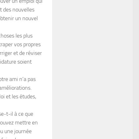
ouver un emploi qui
nt des nouvelles
 obtenir un nouvel
hoses les plus
ttraper vos propres
rriger et de réviser
idature soient
votre ami n’a pas
améliorations.
oi et les études,
e-t-il à ce que
 pouvez mettre en
ou une journée