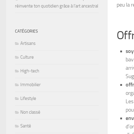
peu la 
réinvente ton quotidien grâce à l’art ancestral
Off
CATÉGORIES
Artisans
soy
Culture
bav
arr
High-tech
Sug
off
Immobilier
org
Lifestyle
Les
pou
Non classé
env
d’o
Santé