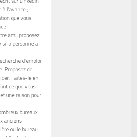
écrit sur LinkedIn
 à l’avance ;
tion que vous
nce
otre ami, proposez
 si la personne a
recherche d’emploi
re. Proposez de
ider. Faites-le en
Tout ce que vous
 et une raison pour
mbreux bureaux
ux anciens
ière ou le bureau