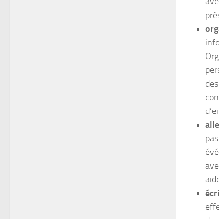
ave
pré
org
inf
Org
per
des
con
d’e
all
pas 
évé
ave
aid
écr
eff