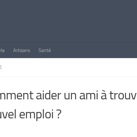
yle
Artisans
Santé
E
ment aider un ami à trouv
vel emploi ?