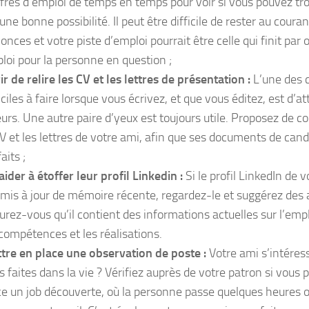
ffres d’emploi de temps en temps pour voir si vous pouvez tr
une bonne possibilité. Il peut être difficile de rester au coura
onces et votre piste d’emploi pourrait être celle qui finit par
loi pour la personne en question ;
ir de relire les CV et les lettres de présentation :
L’une des c
iciles à faire lorsque vous écrivez, et que vous éditez, est d’a
eurs. Une autre paire d’yeux est toujours utile. Proposez de co
CV et les lettres de votre ami, afin que ses documents de cand
aits ;
aider à étoffer leur profil Linkedin :
Si le profil LinkedIn de 
 mis à jour de mémoire récente, regardez-le et suggérez des 
urez-vous qu’il contient des informations actuelles sur l’empl
 compétences et les réalisations.
tre en place une observation de poste :
Votre ami s’intéress
s faites dans la vie ? Vérifiez auprès de votre patron si vous
ce un job découverte, où la personne passe quelques heures 