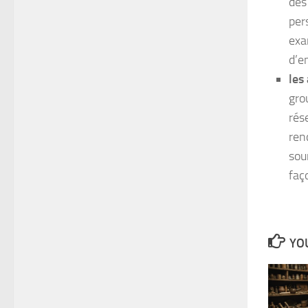
des
per
exa
d’e
les
gro
rés
ren
sou
faç
YOU