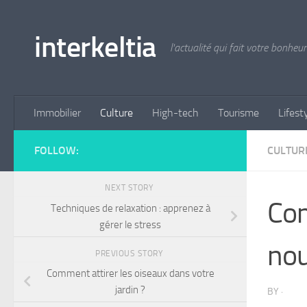
Skip to content
interkeltia
l'actualité qui fait votre bonheur
Immobilier
Culture
High-tech
Tourisme
Lifest
FOLLOW:
CULTUR
NEXT STORY
Com
Techniques de relaxation : apprenez à
gérer le stress
nou
PREVIOUS STORY
Comment attirer les oiseaux dans votre
jardin ?
BY
·