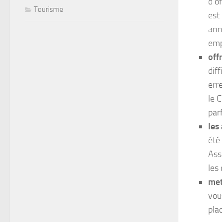
d’o
Tourisme
est 
ann
emp
offr
diff
err
le 
parf
les 
été
Ass
les
met
vou
pla