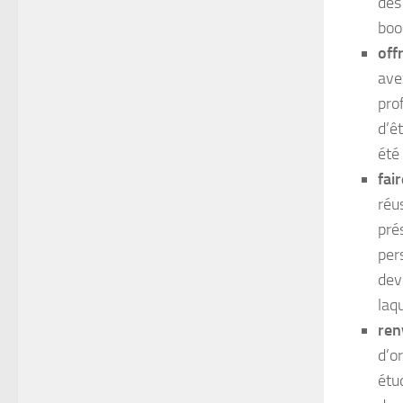
des
boo
off
ave
pro
d’ê
été
fair
réu
pré
per
dev
laq
ren
d’o
étu