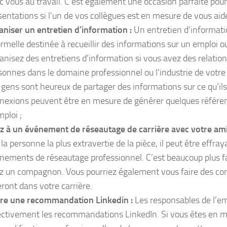
c vous au travail. C’est également une occasion parfaite pour
sentations si l’un de vos collègues est en mesure de vous aide
aniser un entretien d’information :
Un entretien d’informati
ormelle destinée à recueillir des informations sur un emploi o
anisez des entretiens d’information si vous avez des relatio
sonnes dans le domaine professionnel ou l’industrie de votre 
 gens sont heureux de partager des informations sur ce qu’ils
nexions peuvent être en mesure de générer quelques référen
mploi ;
ez à un événement de réseautage de carrière avec votre ami
la personne la plus extravertie de la pièce, il peut être effray
nements de réseautage professionnel. C’est beaucoup plus fa
z un compagnon. Vous pourriez également vous faire des con
eront dans votre carrière.
ire une recommandation Linkedin :
Les responsables de l’e
ectivement les recommandations LinkedIn. Si vous êtes en m