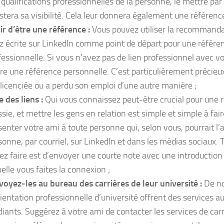
 qualifications professionnelles de la personne, le mettre par 
stera sa visibilité. Cela leur donnera également une référence
rir d’être une référence :
Vous pouvez utiliser la recommanda
z écrite sur LinkedIn comme point de départ pour une référe
fessionnelle. Si vous n’avez pas de lien professionnel avec v
tre une référence personnelle. C’est particulièrement précieux
 licenciée ou a perdu son emploi d’une autre manière ;
e des liens :
Qui vous connaissez peut-être crucial pour une 
ssie, et mettre les gens en relation est simple et simple à fai
senter votre ami à toute personne qui, selon vous, pourrait l’a
sonne, par courriel, sur LinkedIn et dans les médias sociaux. 
ez faire est d’envoyer une courte note avec une introduction
uelle vous faites la connexion ;
voyez-les au bureau des carrières de leur université :
De no
rientation professionnelle d’université offrent des services a
diants. Suggérez à votre ami de contacter les services de carr