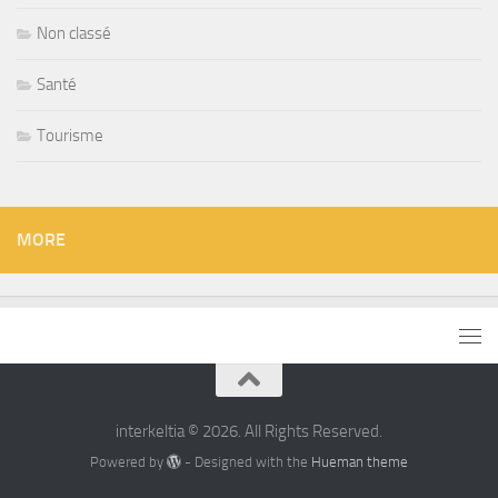
Non classé
Santé
Tourisme
MORE
interkeltia © 2026. All Rights Reserved.
Powered by
- Designed with the
Hueman theme