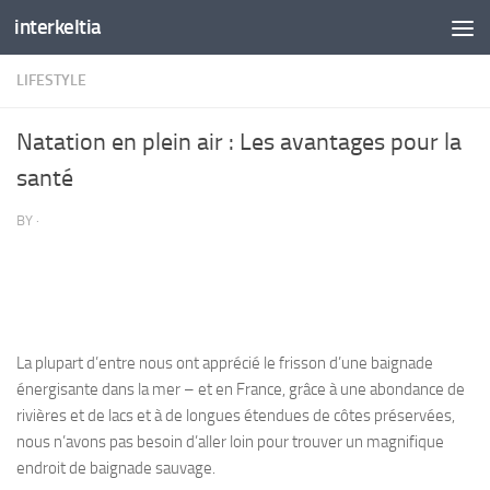
interkeltia
Skip to content
LIFESTYLE
Natation en plein air : Les avantages pour la
santé
BY
·
La plupart d’entre nous ont apprécié le frisson d’une baignade
énergisante dans la mer – et en France, grâce à une abondance de
rivières et de lacs et à de longues étendues de côtes préservées,
nous n’avons pas besoin d’aller loin pour trouver un magnifique
endroit de baignade sauvage.